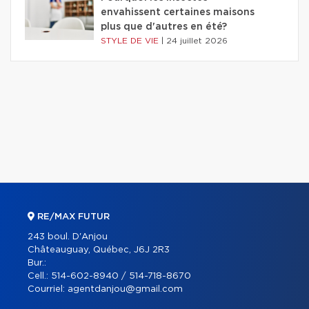
envahissent certaines maisons
plus que d'autres en été?
STYLE DE VIE
|
24 juillet 2026
RE/MAX FUTUR
243 boul. D'Anjou
Châteauguay, Québec, J6J 2R3
Bur.:
Cell.:
514-602-8940 / 514-718-8670
Courriel:
agentdanjou@gmail.com