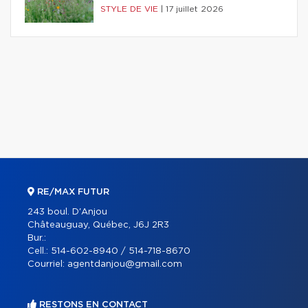
STYLE DE VIE
|
17 juillet 2026
RE/MAX FUTUR
243 boul. D'Anjou
Châteauguay, Québec, J6J 2R3
Bur.:
Cell.:
514-602-8940 / 514-718-8670
Courriel:
agentdanjou@gmail.com
RESTONS EN CONTACT