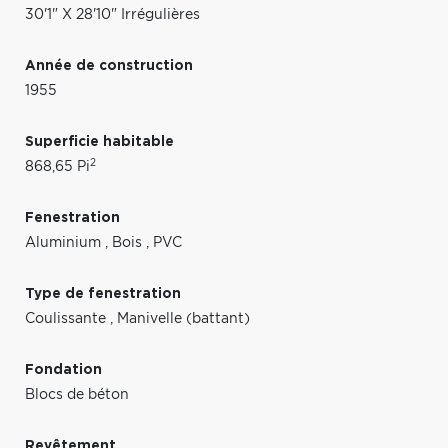
30'1" X 28'10" Irrégulières
Année de construction
1955
Superficie habitable
2
868,65 Pi
Fenestration
Aluminium
,
Bois
,
PVC
Type de fenestration
Coulissante
,
Manivelle (battant)
Fondation
Blocs de béton
Revêtement