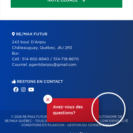
NOTE LÉGALE
RE/MAX FUTUR
243 boul. D'Anjou
Châteauguay, Québec, J6J 2R3
Bur.:
Cell.:
514-602-8940 / 514-718-8670
Courriel:
agentdanjou@gmail.com
RESTONS EN CONTACT
×
Avez-vous des
questions?
© 2026 RE/MAX FUTUR – FRANCHISÉ INDÉPENDANT ET AUTONOME DE
RE/MAX QUÉBEC – TOUS DROITS RÉSERVÉS -
POLITIQUE DE CONFIDENTIALITÉ
-
CONDITIONS D'UTILISATION
-
GESTION DU CONSENTEMENT