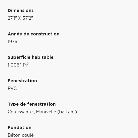
Dimensions
27'1" X 37'2"
Année de construction
1976
Superficie habitable
2
1 006,1 Pi
Fenestration
PVC
Type de fenestration
Coulissante
,
Manivelle (battant)
Fondation
Béton coulé