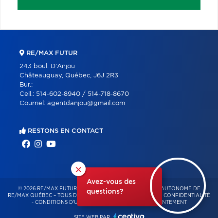
RE/MAX FUTUR
243 boul. D'Anjou
Châteauguay, Québec, J6J 2R3
Bur.:
Cell.:
514-602-8940 / 514-718-8670
Courriel:
agentdanjou@gmail.com
RESTONS EN CONTACT
×
Avez-vous des
© 2026 RE/MAX FUTUR – FRANCHISÉ INDÉPENDANT ET AUTONOME DE
questions?
RE/MAX QUÉBEC – TOUS DROITS RÉSERVÉS -
POLITIQUE DE CONFIDENTIALITÉ
-
CONDITIONS D'UTILISATION
-
GESTION DU CONSENTEMENT
SITE WEB PAR