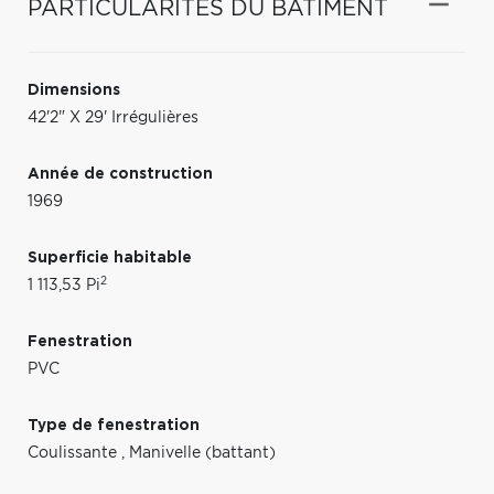
PARTICULARITÉS DU BÂTIMENT
Dimensions
42'2" X 29' Irrégulières
Année de construction
1969
Superficie habitable
2
1 113,53 Pi
Fenestration
PVC
Type de fenestration
Coulissante
,
Manivelle (battant)