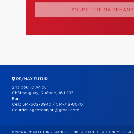
SOUMETTRE MA DEMANDE
RE/MAX FUTUR
243 boul. D'Anjou
Châteauguay, Québec, J6J 2R3
Bur.:
Cell.:
514-602-8940 / 514-718-8670
Courriel:
agentdanjou@gmail.com
© 2026 RE/MAX FUTUR – FRANCHISÉ INDÉPENDANT ET AUTONOME DE RE