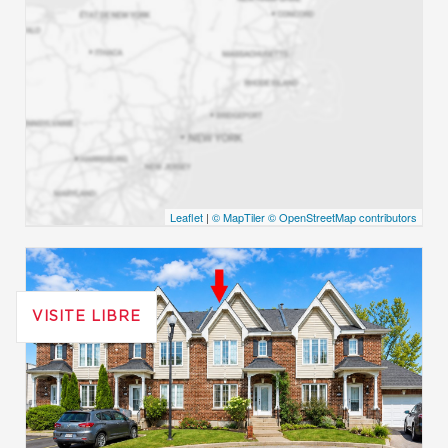
Leaflet
|
© MapTiler
© OpenStreetMap contributors
VISITE LIBRE