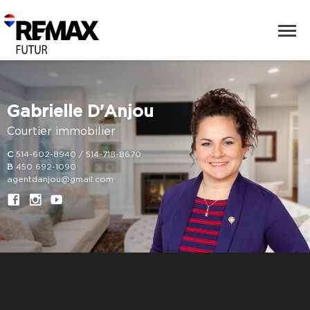
Gabrielle D'Anjou
Courtier immobilier
C
514-602-8940 / 514-718-8670
B
450 692-1090
agentdanjou@gmail.com