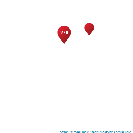
276
Leaflet
|
© MapTiler
© OpenStreetMap contributors