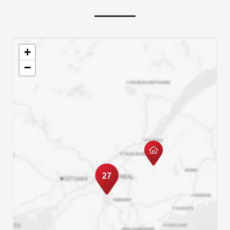
+
−
27